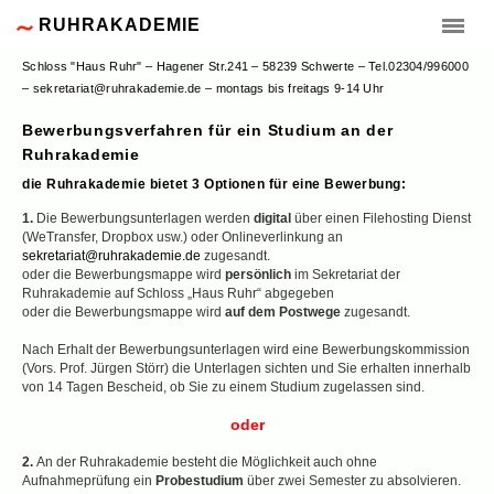
RUHRAKADEMIE
Schloss "Haus Ruhr" – Hagener Str.241 – 58239 Schwerte – Tel.02304/996000
– sekretariat@ruhrakademie.de – montags bis freitags 9-14 Uhr
Bewerbungsverfahren für ein Studium an der
Ruhrakademie
die Ruhrakademie bietet 3 Optionen für eine Bewerbung:
1.
Die Bewerbungsunterlagen werden
digital
über einen Filehosting Dienst
(WeTransfer, Dropbox usw.) oder Onlineverlinkung an
sekretariat@ruhrakademie.de
zugesandt.
oder die Bewerbungsmappe wird
persönlich
im Sekretariat der
Ruhrakademie auf Schloss „Haus Ruhr“ abgegeben
oder die Bewerbungsmappe wird
auf dem Postwege
zugesandt.
Nach Erhalt der Bewerbungsunterlagen wird eine Bewerbungskommission
(Vors. Prof. Jürgen Störr) die Unterlagen sichten und Sie erhalten innerhalb
von 14 Tagen Bescheid, ob Sie zu einem Studium zugelassen sind.
oder
2.
An der Ruhrakademie besteht die Möglichkeit auch ohne
Aufnahmeprüfung ein
Probestudium
über zwei Semester zu absolvieren.