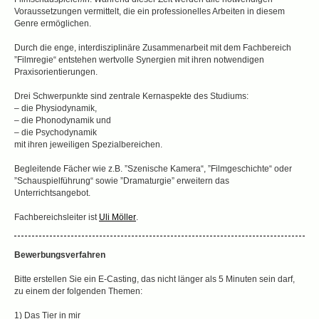
Voraussetzungen vermittelt, die ein professionelles Arbeiten in diesem
Genre ermöglichen.
Durch die enge, interdisziplinäre Zusammenarbeit mit dem Fachbereich
”Filmregie“ entstehen wertvolle Synergien mit ihren notwendigen
Praxisorientierungen.
Drei Schwerpunkte sind zentrale Kernaspekte des Studiums:
– die Physiodynamik,
– die Phonodynamik und
– die Psychodynamik
mit ihren jeweiligen Spezialbereichen.
Begleitende Fächer wie z.B. ”Szenische Kamera“, ”Filmgeschichte“ oder
”Schauspielführung“ sowie ”Dramaturgie” erweitern das
Unterrichtsangebot.
Fachbereichsleiter ist
Uli Möller
.
Bewerbungsverfahren
Bitte erstellen Sie ein E-Casting, das nicht länger als 5 Minuten sein darf,
zu einem der folgenden Themen:
1) Das Tier in mir