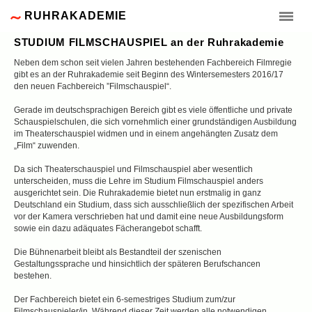
RUHRAKADEMIE
STUDIUM FILMSCHAUSPIEL an der Ruhrakademie
Neben dem schon seit vielen Jahren bestehenden Fachbereich Filmregie
gibt es an der Ruhrakademie seit Beginn des Wintersemesters 2016/17
den neuen Fachbereich ”Filmschauspiel“.
Gerade im deutschsprachigen Bereich gibt es viele öffentliche und private
Schauspielschulen, die sich vornehmlich einer grundständigen Ausbildung
im Theaterschauspiel widmen und in einem angehängten Zusatz dem
„Film“ zuwenden.
Da sich Theaterschauspiel und Filmschauspiel aber wesentlich
unterscheiden, muss die Lehre im Studium Filmschauspiel anders
ausgerichtet sein. Die Ruhrakademie bietet nun erstmalig in ganz
Deutschland ein Studium, dass sich ausschließlich der spezifischen Arbeit
vor der Kamera verschrieben hat und damit eine neue Ausbildungsform
sowie ein dazu adäquates Fächerangebot schafft.
Die Bühnenarbeit bleibt als Bestandteil der szenischen
Gestaltungssprache und hinsichtlich der späteren Berufschancen
bestehen.
Der Fachbereich bietet ein 6-semestriges Studium zum/zur
Filmschauspieler/in. Während dieser Zeit werden alle notwendigen