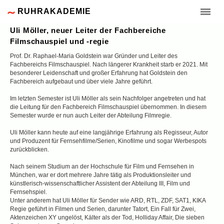
RUHRAKADEMIE
Uli Möller, neuer Leiter der Fachbereiche
Filmschauspiel und -regie
Prof. Dr. Raphael-Maria Goldstein war Gründer und Leiter des
Fachbereichs Filmschauspiel. Nach längerer Krankheit starb er 2021. Mit
besonderer Leidenschaft und großer Erfahrung hat Goldstein den
Fachbereich aufgebaut und über viele Jahre geführt.
Im letzten Semester ist Uli Möller als sein Nachfolger angetreten und hat
die Leitung für den Fachbereich Filmschauspiel übernommen. In diesem
Semester wurde er nun auch Leiter der Abteilung Filmregie.
Uli Möller kann heute auf eine langjährige Erfahrung als Regisseur, Autor
und Produzent für Fernsehfilme/Serien, Kinofilme und sogar Werbespots
zurückblicken.
Nach seinem Studium an der Hochschule für Film und Fernsehen in
München, war er dort mehrere Jahre tätig als Produktionsleiter und
künstlerisch-wissenschaftlicher Assistent der Abteilung III, Film und
Fernsehspiel.
Unter anderem hat Uli Möller für Sender wie ARD, RTL, ZDF, SAT1, KIKA
Regie geführt in Filmen und Serien, darunter Tatort, Ein Fall für Zwei,
Aktenzeichen XY ungelöst, Kälter als der Tod, Holliday Affair, Die sieben