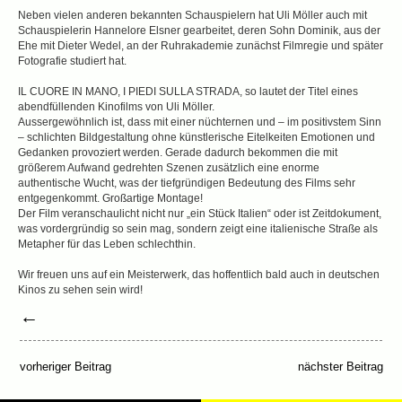
Neben vielen anderen bekannten Schauspielern hat Uli Möller auch mit
Schauspielerin Hannelore Elsner gearbeitet, deren Sohn Dominik, aus der
Ehe mit Dieter Wedel, an der Ruhrakademie zunächst Filmregie und später
Fotografie studiert hat.
IL CUORE IN MANO, I PIEDI SULLA STRADA, so lautet der Titel eines
abendfüllenden Kinofilms von Uli Möller.
Aussergewöhnlich ist, dass mit einer nüchternen und – im positivstem Sinn
– schlichten Bildgestaltung ohne künstlerische Eitelkeiten Emotionen und
Gedanken provoziert werden. Gerade dadurch bekommen die mit
größerem Aufwand gedrehten Szenen zusätzlich eine enorme
authentische Wucht, was der tiefgründigen Bedeutung des Films sehr
entgegenkommt. Großartige Montage!
Der Film veranschaulicht nicht nur „ein Stück Italien“ oder ist Zeitdokument,
was vordergründig so sein mag, sondern zeigt eine italienische Straße als
Metapher für das Leben schlechthin.
Wir freuen uns auf ein Meisterwerk, das hoffentlich bald auch in deutschen
Kinos zu sehen sein wird!
←
vorheriger Beitrag
nächster Beitrag