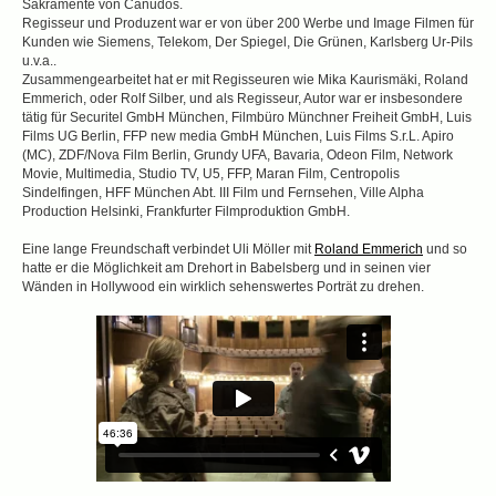
Sakramente von Canudos.
Regisseur und Produzent war er von über 200 Werbe und Image Filmen für
Kunden wie Siemens, Telekom, Der Spiegel, Die Grünen, Karlsberg Ur-Pils
u.v.a..
Zusammengearbeitet hat er mit Regisseuren wie Mika Kaurismäki, Roland
Emmerich, oder Rolf Silber, und als Regisseur, Autor war er insbesondere
tätig für Securitel GmbH München, Filmbüro Münchner Freiheit GmbH, Luis
Films UG Berlin, FFP new media GmbH München, Luis Films S.r.L. Apiro
(MC), ZDF/Nova Film Berlin, Grundy UFA, Bavaria, Odeon Film, Network
Movie, Multimedia, Studio TV, U5, FFP, Maran Film, Centropolis
Sindelfingen, HFF München Abt. III Film und Fernsehen, Ville Alpha
Production Helsinki, Frankfurter Filmproduktion GmbH.
Eine lange Freundschaft verbindet Uli Möller mit
Roland Emmerich
und so
hatte er die Möglichkeit am Drehort in Babelsberg und in seinen vier
Wänden in Hollywood ein wirklich sehenswertes Porträt zu drehen.