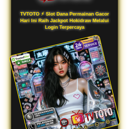
TVTOTO ⚡︎ Slot Dana Permainan Gacor
Hari Ini Raih Jackpot Hokidraw Melalui
Login Terpercaya