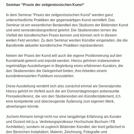
Seminar “Praxis der zeitgenössischen Kunst”
In dem Seminar “Praxis der zeitgenössischen Kunst” werden ganz
unterschiedliche Praktiken der gegenwärtigen Kunst vermittelt. Das
Seminar ist ein wesentlicher Bestandteil des Studiums der Bildenden Kunst
und wird semesterübergreifend gelehrt. Die Studierenden lernen die
Vielfalt der künstlerischen Praxis kennen und können sich in diesem
weiten Feld verorten. Zu dem Seminar werden Künstler eingeladen, die die
Bandbreite aktueller künstlerischer Praktiken repräsentieren.
Neben der Praxis der Kunst will auch die eigene Positionierung auf den
Kunstmarkt gelernt und erprobt werden. Hierzu gehören insbesondere
regelmäßige Ausstellungen in Begleitung eines erfahrenen Kurators, die
den Studierenden die Gelegenheit bieten, ihre Arbeiten einem
kunstinteressierten Publikum vorzustellen.
Diese Ausstellung versteht sich also zunächst einmal als Generalprobe.
Hierzu gehört im Vorfeld auch die am Donnerstagmorgen anberaumte
Pressekonferenz, die von den Studierenden ein Künstlerstatement, d.h.
eine kompetente und überzeugende Äußerung zum eigenen Werk,
abverlangen könnte.
Jochem Ahmann bringt nicht nur eine langjährige Erfahrung als Kurator
und Dozent mit (u.a. Vertretungsprofessur Hochschule Bochum / FB
Architektur), sondern ist zugleich Bildender Künstler, der breit gefächert in
den Bereichen Installation, Malerei, Zeichnung, Fotografie und