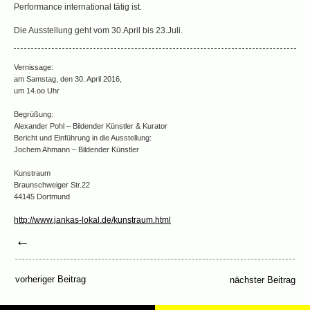
Performance international tätig ist.
Die Ausstellung geht vom 30.April bis 23.Juli.
Vernissage:
am Samstag, den 30. April 2016,
um 14.oo Uhr
Begrüßung:
Alexander Pohl – Bildender Künstler & Kurator
Bericht und Einführung in die Ausstellung:
Jochem Ahmann – Bildender Künstler
Kunstraum
Braunschweiger Str.22
44145 Dortmund
http://www.jankas-lokal.de/kunstraum.html
←
vorheriger Beitrag
nächster Beitrag