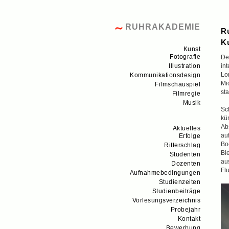
RUHRAKADEMIE
Ru
K
Kunst
Fotografie
De
Illustration
in
Lo
Kommunikationsdesign
Mi
Filmschauspiel
sta
Filmregie
Musik
Sc
kü
Ab
Aktuelles
au
Erfolge
Bo
Ritterschlag
Bi
Studenten
au
Dozenten
Fl
Aufnahmebedingungen
Studienzeiten
Studienbeiträge
Vorlesungsverzeichnis
Probejahr
Kontakt
Bewerbung