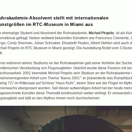
hrakademie-Absolvent stellt mit internationalen
unstgrößen im RTC-Museum in Miami aus
r ehemalige Student und Absolvent der Ruhrakademie,
Michail Pirgelis
, ist als Kü
ternational gefragt. Neben weltweit bekannten Künstlern wie Francesco Clemente, J
ngo, Cindy Sherman, Julian Schnabel, Elisabeth Peyton, Albert Oehlen wird auch 
chail Pirgelis im RTC Museum in Miami gezeigt. Die Ausstellung findet vom 3.Deze
tt.
hon während seines Studiums an der Ruhrakademie galt seine Vorliebe der Such
nstlerischen Verarbeitung von Flugzeugteilen. Gekrönt wurde diese Passion mit se
schlussarbeit. 2001 beendete Michail Pirgelis sein Studium an der Ruhrakademie m
fsehenerregenden Arbeit zum Thema “Ikarus 2001″: er präsentierte das Rumpfstück
eing 727 im Rittersaal auf Schloss “Haus Ruhr”, deren Sitze wie die Flügel im Myth
enenwachs übergossen wurden. Seit dieser aufwendigen Arbeit hat der heute mehr
sgezeichnete Künstler diese Thematik kontinuierlich weiter verfolgt. Er verwandelt 
ugzeugteile und läßt so den Mythos immer noch durchscheinen.