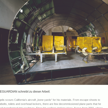
EGUARDIAN schreibt zu dieser Arbeit:
gelis scours California’s aircraft „bone-yards“ for his materials. From escape shoots to
tbelts, toilets and overhead lockers, there are few decommissioned plane parts that he
n’t transformed into sculpture. Since his earliest airplane piece, Ikarus from 2001, where