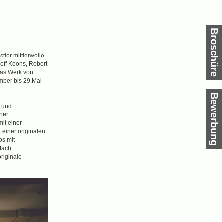
Broschüre
nstler mittlerweile
eff Koons, Robert
das Werk von
mber bis 29.Mai
Bewerbung
e und
iner
it einer
 einer originalen
os mit
fach
originale