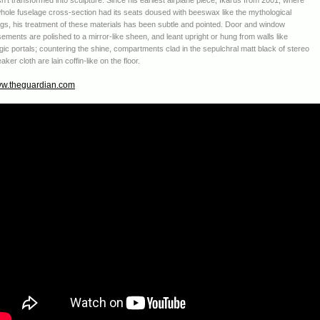
hole fuselage cross-section had its seats doused with beeswax like the mythological
gs, his treatment of these materials has been subtle and pointed. Door and window
ements are polished to a mirror-like sheen, and leant upright or hung from walls like
ic portals; countering the shine, compartments clad in the sepulchral matt black of stereo
aker cloth are lain coffin-like on the floor.
w.theguardian.com