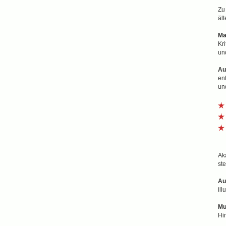
Zu
äl
Ma
Kr
un
Au
en
un
Ak
st
Au
il
Mu
Hi