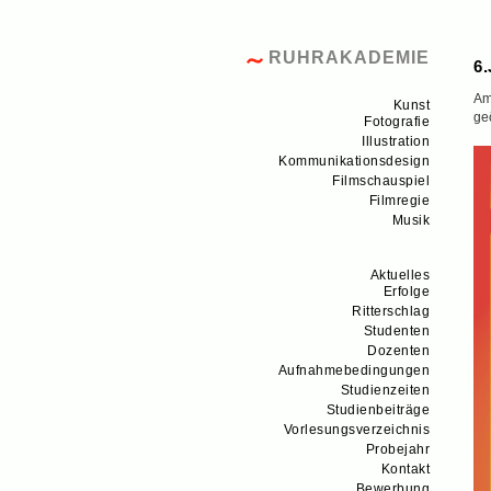
RUHRAKADEMIE
6.
Am
Kunst
geö
Fotografie
Illustration
Kommunikationsdesign
Filmschauspiel
Filmregie
Musik
Aktuelles
Erfolge
Ritterschlag
Studenten
Dozenten
Aufnahmebedingungen
Studienzeiten
Studienbeiträge
Vorlesungsverzeichnis
Probejahr
Kontakt
Bewerbung