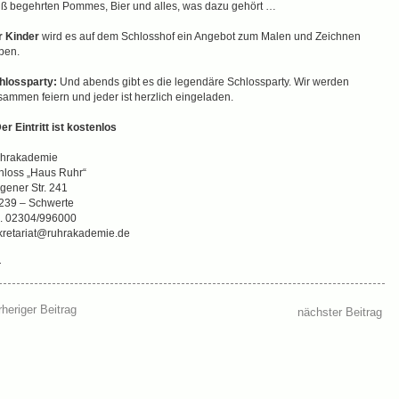
iß begehrten Pommes, Bier und alles, was dazu gehört …
r Kinder
wird es auf dem Schlosshof ein Angebot zum Malen und Zeichnen
ben.
hlossparty:
Und abends gibt es die legendäre Schlossparty. Wir werden
sammen feiern und jeder ist herzlich eingeladen.
Der Eintritt ist kostenlos
hrakademie
hloss „Haus Ruhr“
gener Str. 241
239 – Schwerte
l. 02304/996000
kretariat@ruhrakademie.de
←
rheriger Beitrag
nächster Beitrag