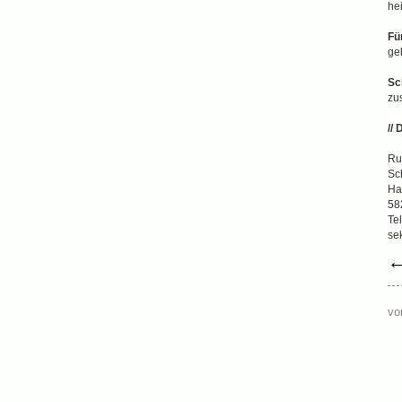
he
Fü
ge
Sc
zu
// 
Ru
Sc
Ha
58
Te
se
vo