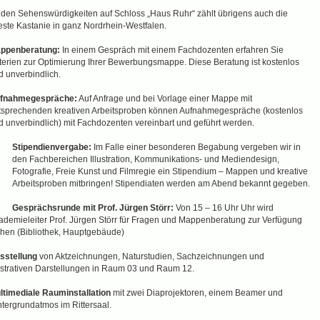
 den Sehenswürdigkeiten auf Schloss „Haus Ruhr“ zählt übrigens auch die
teste Kastanie in ganz Nordrhein-Westfalen.
ppenberatung:
In einem Gespräch mit einem Fachdozenten erfahren Sie
iterien zur Optimierung Ihrer Bewerbungsmappe. Diese Beratung ist kostenlos
d unverbindlich.
fnahmegespräche:
Auf Anfrage und bei Vorlage einer Mappe mit
tsprechenden kreativen Arbeitsproben können Aufnahmegespräche (kostenlos
d unverbindlich) mit Fachdozenten vereinbart und geführt werden.
Stipendienvergabe:
Im Falle einer besonderen Begabung vergeben wir in
den Fachbereichen Illustration, Kommunikations- und Mediendesign,
Fotografie, Freie Kunst und Filmregie ein Stipendium – Mappen und kreative
Arbeitsproben mitbringen! Stipendiaten werden am Abend bekannt gegeben.
Gesprächsrunde mit Prof. Jürgen Störr:
Von 15 – 16 Uhr Uhr wird
ademieleiter Prof. Jürgen Störr für Fragen und Mappenberatung zur Verfügung
ehen (Bibliothek, Hauptgebäude)
sstellung
von Aktzeichnungen, Naturstudien, Sachzeichnungen und
lustrativen Darstellungen in Raum 03 und Raum 12.
ltimediale Rauminstallation
mit zwei Diaprojektoren, einem Beamer und
ntergrundatmos im Rittersaal.