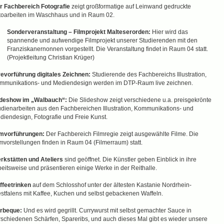
r Fachbereich Fotografie
zeigt großformatige auf Leinwand gedruckte
toarbeiten im Waschhaus und in Raum 02.
Sonderveranstaltung – Filmprojekt Malteserorden:
Hier wird das
spannende und aufwendige Filmprojekt unserer Studierenden mit den
Franziskanernonnen vorgestellt. Die Veranstaltung findet in Raum 04 statt.
(Projektleitung Christian Krüger)
vevorführung digitales Zeichnen:
Studierende des Fachbereichs Illustration,
mmunikations- und Mediendesign werden im DTP-Raum live zeichnen.
ideshow im „Walbauch“:
Die Slideshow zeigt verschiedene u.a. preisgekrönte
udienarbeiten aus den Fachbereichen Illustration, Kommunikations- und
diendesign, Fotografie und Freie Kunst.
lmvorführungen:
Der Fachbereich Filmregie zeigt ausgewählte Filme. Die
lmvorstellungen finden in Raum 04 (Filmerraum) statt.
rkstätten und Ateliers
sind geöffnet. Die Künstler geben Einblick in ihre
beitsweise und präsentieren einige Werke in der Reithalle.
ffeetrinken
auf dem Schlosshof unter der ältesten Kastanie Nordrhein-
stfalens mit Kaffee, Kuchen und selbst gebackenen Waffeln.
rbeque:
Und es wird gegrillt. Currywurst mit selbst gemachter Sauce in
rschiedenen Schärfen, Spareribs, und auch dieses Mal gibt es wieder unsere