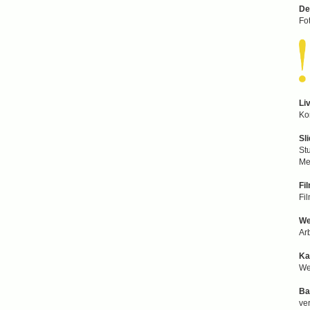
De
Fo
Li
Ko
Sl
St
Me
Fi
Fi
We
Ar
Ka
We
Ba
ve