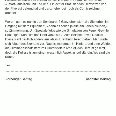
»Tatort« aus Köln und und und. Ein echter Profi, der das Lichtsetzen von
der Pike auf gelernt hat und ganz nebenbei noch als Comiczeichner
arbeitet.
Worum geht es nun in den Seminaren? Ganz oben steht die Sicherheit im
Umgang mit dem Equipment, »denn es sollen ja alle am Leben bleiben,«
so Zimmermann. Um Spezialeffekte wie die Simulation von Feuer, Gewitter,
Pool Light. Kurz: um das Licht von A bis Z. Zum Beispiel R wie Realität.
Diese sieht deutlich anders aus als im Drehbuch beschrieben. Man stelle
sich folgendes Szenario vor: Nachts, es regnet, im Hintergrund eine Weide,
die Filmmannschaft steht im Gummistiefeln am Set, das Licht ist gesetzt,
doch die Kulisse ist um einen wesentlich Aspekt unvollständig: Wo sind die
Kühe?
←
vorheriger Beitrag
nächster Beitrag