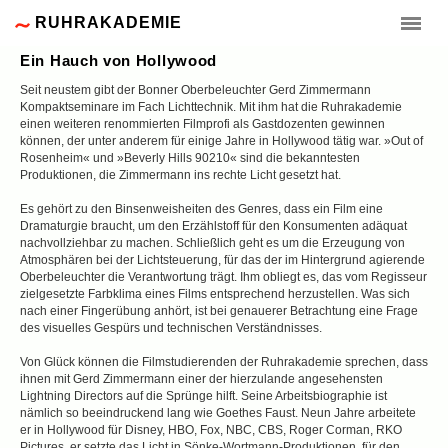
RUHRAKADEMIE
Ein Hauch von Hollywood
Seit neustem gibt der Bonner Oberbeleuchter Gerd Zimmermann
Kompaktseminare im Fach Lichttechnik. Mit ihm hat die Ruhrakademie
einen weiteren renommierten Filmprofi als Gastdozenten gewinnen
können, der unter anderem für einige Jahre in Hollywood tätig war. »Out of
Rosenheim« und »Beverly Hills 90210« sind die bekanntesten
Produktionen, die Zimmermann ins rechte Licht gesetzt hat.
Es gehört zu den Binsenweisheiten des Genres, dass ein Film eine
Dramaturgie braucht, um den Erzählstoff für den Konsumenten adäquat
nachvollziehbar zu machen. Schließlich geht es um die Erzeugung von
Atmosphären bei der Lichtsteuerung, für das der im Hintergrund agierende
Oberbeleuchter die Verantwortung trägt. Ihm obliegt es, das vom Regisseur
zielgesetzte Farbklima eines Films entsprechend herzustellen. Was sich
nach einer Fingerübung anhört, ist bei genauerer Betrachtung eine Frage
des visuelles Gespürs und technischen Verständnisses.
Von Glück können die Filmstudierenden der Ruhrakademie sprechen, dass
ihnen mit Gerd Zimmermann einer der hierzulande angesehensten
Lightning Directors auf die Sprünge hilft. Seine Arbeitsbiographie ist
nämlich so beeindruckend lang wie Goethes Faust. Neun Jahre arbeitete
er in Hollywood für Disney, HBO, Fox, NBC, CBS, Roger Corman, RKO
Pictures, er setzte das Licht in Sönke-Wortmann-Produktionen, für den