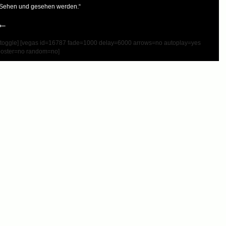
„Sehen und gesehen werden.“
←
/toggle] [vegas id=16787 fade=1000 delay=6000 arrows=no autoplay=yes
poster=no random=no]