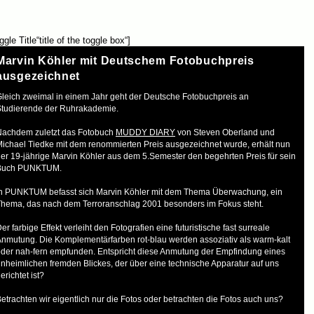
ggle Title“title of the toggle box“]
Marvin Köhler mit Deutschem Fotobuchpreis
ausgezeichnet
leich zweimal in einem Jahr geht der Deutsche Fotobuchpreis an
Studierende der Ruhrakademie.
Nachdem zuletzt das Fotobuch
MUDDY DIARY
von Steven Oberland und
ichael Tiedke mit dem renommierten Preis ausgezeichnet wurde, erhält nun
er 19-jährige Marvin Köhler aus dem 5.Semester den begehrten Preis für sein
Buch PUNKTUM.
In PUNKTUM befasst sich Marvin Köhler mit dem Thema Überwachung, ein
hema, das nach dem Terroranschlag 2001 besonders im Fokus steht.
er farbige Effekt verleiht den Fotografien eine futuristische fast surreale
nmutung. Die Komplementärfarben rot-blau werden assoziativ als warm-kalt
der nah-fern empfunden. Entspricht diese Anmutung der Empfindung eines
nheimlichen fremden Blickes, der über eine technische Apparatur auf uns
erichtet ist?
etrachten wir eigentlich nur die Fotos oder betrachten die Fotos auch uns?