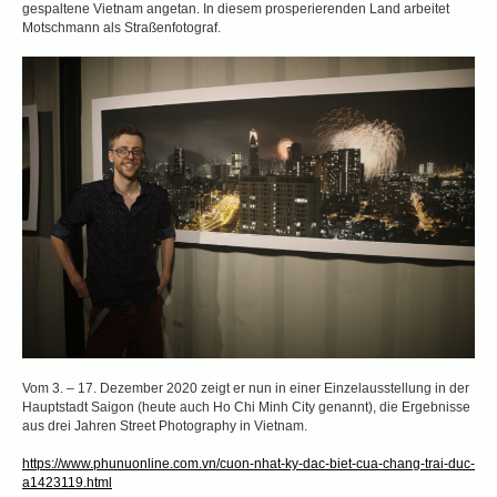
gespaltene Vietnam angetan. In diesem prosperierenden Land arbeitet
Motschmann als Straßenfotograf.
Retrospektive Benjamin Motschmann in Saigon
Vom 3. – 17. Dezember 2020 zeigt er nun in einer Einzelausstellung in der
Hauptstadt Saigon (heute auch Ho Chi Minh City genannt), die Ergebnisse
aus drei Jahren Street Photography in Vietnam.
https://www.phunuonline.com.vn/cuon-nhat-ky-dac-biet-cua-chang-trai-duc-
a1423119.html