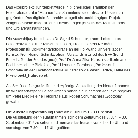
Das Pixelprojekt Ruhrgebiet wurde in bildnerischer Tradition der
Fotografenagentur “Magnum” als Sammlung fotografischer Positionen
gegründet. Das digitale Bildarchiv spiegelt als unabhängiges Projekt
zeitgenössische fotografische Entwicklungen jenseits des Mainstreams
und Großveranstaltungen.
Die Auswahljury besteht aus Dr. Sigrid Schneider, ehem. Leiterin des
Fotoarchivs des Ruhr-Museums Essen, Prof. Elisabeth Neudörfl,
Professorin für Dokumentarfotografie an der Folkwang Universität der
Künste, Prof. Heiner Schmitz, ehem. Vorstandsmitglied des BFF (Bund
Freischaffender Fotodesigner), Prof. Dr. Anna Zika, Kunsthistorikerin an der
Fachhochschule Bielefeld, Prof. Hermann Dornhege, Professor für
Fotografie an der Fachhochschule Münster sowie Peter Liedtke, Leiter des
Pixelprojekt_Ruhrgebiet.
Als Schlüsselfotografie für die diesjährige Ausstellung der Neuaufnahmen
im Wissenschaftpark Gelsenkirchen haben die Initiatoren des Pixelprojekts
um Peter Liedtke eine Fotografie aus Robert Schumachers „Zootopia“
gewählt.
Die
Ausstellungseröffnung
findet am 8.Juni um 18.30 Uhr statt.
Die Ausstellung der Neuaufnahmen ist in dem Zeitraum des 8. Juni – 30.
September 2017 zu sehen und montags bis freitags von 6 bis 19 Uhr und
samstags von 7.30 bis 17 Uhr geöffnet.