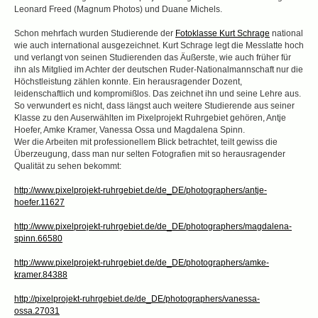
Leonard Freed (Magnum Photos) und Duane Michels.
Schon mehrfach wurden Studierende der
Fotoklasse Kurt Schrage
national
wie auch international ausgezeichnet. Kurt Schrage legt die Messlatte hoch
und verlangt von seinen Studierenden das Äußerste, wie auch früher für
ihn als Mitglied im Achter der deutschen Ruder-Nationalmannschaft nur die
Höchstleistung zählen konnte. Ein herausragender Dozent,
leidenschaftlich und kompromißlos. Das zeichnet ihn und seine Lehre aus.
So verwundert es nicht, dass längst auch weitere Studierende aus seiner
Klasse zu den Auserwählten im Pixelprojekt Ruhrgebiet gehören, Antje
Hoefer, Amke Kramer, Vanessa Ossa und Magdalena Spinn.
Wer die Arbeiten mit professionellem Blick betrachtet, teilt gewiss die
Überzeugung, dass man nur selten Fotografien mit so herausragender
Qualität zu sehen bekommt:
http://www.pixelprojekt-ruhrgebiet.de/de_DE/photographers/antje-
hoefer.11627
http://www.pixelprojekt-ruhrgebiet.de/de_DE/photographers/magdalena-
spinn.66580
http://www.pixelprojekt-ruhrgebiet.de/de_DE/photographers/amke-
kramer.84388
http://pixelprojekt-ruhrgebiet.de/de_DE/photographers/vanessa-
ossa.27031