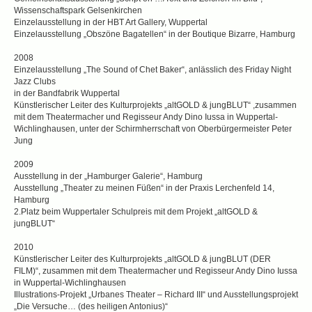
Wissenschaftspark Gelsenkirchen
Einzelausstellung in der HBT Art Gallery, Wuppertal
Einzelausstellung „Obszöne Bagatellen“ in der Boutique Bizarre, Hamburg
2008
Einzelausstellung „The Sound of Chet Baker“, anlässlich des Friday Night
Jazz Clubs
in der Bandfabrik Wuppertal
Künstlerischer Leiter des Kulturprojekts „altGOLD & jungBLUT“ ,zusammen
mit dem Theatermacher und Regisseur Andy Dino Iussa in Wuppertal-
Wichlinghausen, unter der Schirmherrschaft von Oberbürgermeister Peter
Jung
2009
Ausstellung in der „Hamburger Galerie“, Hamburg
Ausstellung „Theater zu meinen Füßen“ in der Praxis Lerchenfeld 14,
Hamburg
2.Platz beim Wuppertaler Schulpreis mit dem Projekt „altGOLD &
jungBLUT“
2010
Künstlerischer Leiter des Kulturprojekts „altGOLD & jungBLUT (DER
FILM)“, zusammen mit dem Theatermacher und Regisseur Andy Dino Iussa
in Wuppertal-Wichlinghausen
Illustrations-Projekt „Urbanes Theater – Richard III“ und Ausstellungsprojekt
„Die Versuche… (des heiligen Antonius)“