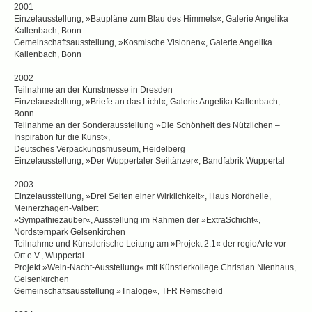
2001
Einzelausstellung, »Baupläne zum Blau des Himmels«, Galerie Angelika
Kallenbach, Bonn
Gemeinschaftsausstellung, »Kosmische Visionen«, Galerie Angelika
Kallenbach, Bonn
2002
Teilnahme an der Kunstmesse in Dresden
Einzelausstellung, »Briefe an das Licht«, Galerie Angelika Kallenbach,
Bonn
Teilnahme an der Sonderausstellung »Die Schönheit des Nützlichen –
Inspiration für die Kunst«,
Deutsches Verpackungsmuseum, Heidelberg
Einzelausstellung, »Der Wuppertaler Seiltänzer«, Bandfabrik Wuppertal
2003
Einzelausstellung, »Drei Seiten einer Wirklichkeit«, Haus Nordhelle,
Meinerzhagen-Valbert
»Sympathiezauber«, Ausstellung im Rahmen der »ExtraSchicht«,
Nordsternpark Gelsenkirchen
Teilnahme und Künstlerische Leitung am »Projekt 2:1« der regioArte vor
Ort e.V., Wuppertal
Projekt »Wein-Nacht-Ausstellung« mit Künstlerkollege Christian Nienhaus,
Gelsenkirchen
Gemeinschaftsausstellung »Trialoge«, TFR Remscheid