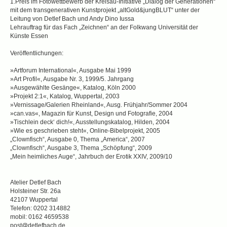
1.Preis im Fotowettbewerb der Kreisau-Initiative „Dialog der Generationen“
mit dem transgenerativen Kunstprojekt „altGold&jungBLUT“ unter der
Leitung von Detlef Bach und Andy Dino Iussa
Lehrauftrag für das Fach „Zeichnen“ an der Folkwang Universität der
Künste Essen
Veröffentlichungen:
»Artforum International«, Ausgabe Mai 1999
»Art Profil«, Ausgabe Nr. 3, 1999/5. Jahrgang
»Ausgewählte Gesänge«, Katalog, Köln 2000
»Projekt 2:1«, Katalog, Wuppertal, 2003
»Vernissage/Galerien Rheinland«, Ausg. Frühjahr/Sommer 2004
»can.vas«, Magazin für Kunst, Design und Fotografie, 2004
»Tischlein deck‘ dich!«, Ausstellungskatalog, Hilden, 2004
»Wie es geschrieben steht«, Online-Bibelprojekt, 2005
„Clownfisch“, Ausgabe 0, Thema „America“, 2007
„Clownfisch“, Ausgabe 3, Thema „Schöpfung“, 2009
„Mein heimliches Auge“, Jahrbuch der Erotik XXIV, 2009/10
Atelier Detlef Bach
Holsteiner Str. 26a
42107 Wuppertal
Telefon: 0202 314882
mobil: 0162 4659538
post@detlefbach.de