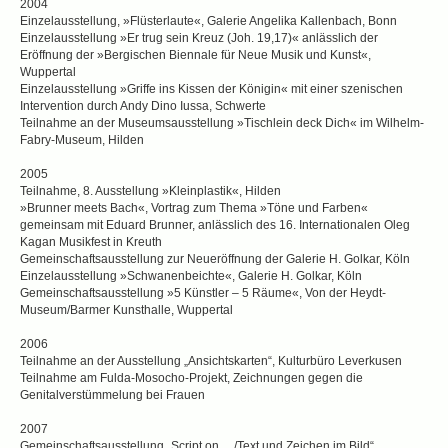
2004
Einzelausstellung, »Flüsterlaute«, Galerie Angelika Kallenbach, Bonn
Einzelausstellung »Er trug sein Kreuz (Joh. 19,17)« anlässlich der
Eröffnung der »Bergischen Biennale für Neue Musik und Kunst«,
Wuppertal
Einzelausstellung »Griffe ins Kissen der Königin« mit einer szenischen
Intervention durch Andy Dino Iussa, Schwerte
Teilnahme an der Museumsausstellung »Tischlein deck Dich« im Wilhelm-
Fabry-Museum, Hilden
2005
Teilnahme, 8. Ausstellung »Kleinplastik«, Hilden
»Brunner meets Bach«, Vortrag zum Thema »Töne und Farben«
gemeinsam mit Eduard Brunner, anlässlich des 16. Internationalen Oleg
Kagan Musikfest in Kreuth
Gemeinschaftsausstellung zur Neueröffnung der Galerie H. Golkar, Köln
Einzelausstellung »Schwanenbeichte«, Galerie H. Golkar, Köln
Gemeinschaftsausstellung »5 Künstler – 5 Räume«, Von der Heydt-
Museum/Barmer Kunsthalle, Wuppertal
2006
Teilnahme an der Ausstellung „Ansichtskarten“, Kulturbüro Leverkusen
Teilnahme am Fulda-Mosocho-Projekt, Zeichnungen gegen die
Genitalverstümmelung bei Frauen
2007
Gemeinschaftsausstellung „Script on …/Text und Zeichen im Bild“,