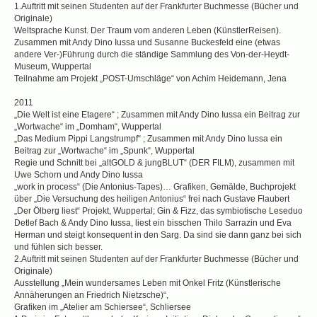
1.Auftritt mit seinen Studenten auf der Frankfurter Buchmesse (Bücher und
Originale)
Weltsprache Kunst. Der Traum vom anderen Leben (KünstlerReisen).
Zusammen mit Andy Dino Iussa und Susanne Buckesfeld eine (etwas
andere Ver-)Führung durch die ständige Sammlung des Von-der-Heydt-
Museum, Wuppertal
Teilnahme am Projekt „POST-Umschläge“ von Achim Heidemann, Jena
2011
„Die Welt ist eine Etagere“ ; Zusammen mit Andy Dino Iussa ein Beitrag zur
„Wortwache“ im „Domham“, Wuppertal
„Das Medium Pippi Langstrumpf“ ; Zusammen mit Andy Dino Iussa ein
Beitrag zur „Wortwache“ im „Spunk“, Wuppertal
Regie und Schnitt bei „altGOLD & jungBLUT“ (DER FILM), zusammen mit
Uwe Schorn und Andy Dino Iussa
„work in process“ (Die Antonius-Tapes)… Grafiken, Gemälde, Buchprojekt
über „Die Versuchung des heiligen Antonius“ frei nach Gustave Flaubert
„Der Ölberg liest“ Projekt, Wuppertal; Gin & Fizz, das symbiotische Leseduo
Detlef Bach & Andy Dino Iussa, liest ein bisschen Thilo Sarrazin und Eva
Herman und steigt konsequent in den Sarg. Da sind sie dann ganz bei sich
und fühlen sich besser.
2.Auftritt mit seinen Studenten auf der Frankfurter Buchmesse (Bücher und
Originale)
Ausstellung „Mein wundersames Leben mit Onkel Fritz (Künstlerische
Annäherungen an Friedrich Nietzsche)“,
Grafiken im „Atelier am Schiersee“, Schliersee